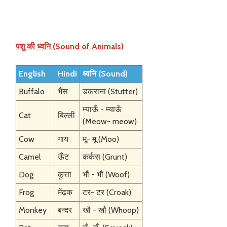
पशु की ध्वनि (Sound of Animals)
English
Hindi
ध्वनि (Sound)
Buffalo
भैंस
डकराना (Stutter)
म्याऊँ - म्याऊँ
Cat
बिल्ली
(Meow- meow)
Cow
गाय
मू- मू (Moo)
Camel
ऊँट
कर्कस (Grunt)
Dog
कुत्ता
भौं - भौं (Woof)
Frog
मेंढ़क
टर- टर (Croak)
Monkey
बन्दर
खौ - खौ (Whoop)