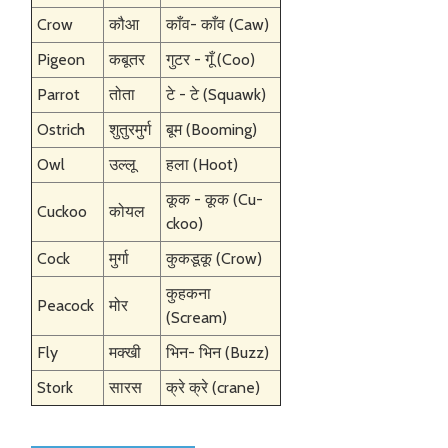
Crow
कौआ
काँव- काँव (Caw)
Pigeon
कबूतर
गुटर - गूँ (Coo)
Parrot
तोता
टे - टे (Squawk)
Ostrich
शुतुरमुर्ग
बूम (Booming)
Owl
उल्लू
हला (Hoot)
कूक - कूक (Cu-
Cuckoo
कोयल
ckoo)
Cock
मुर्गा
कुकडूकू (Crow)
कुहकना
Peacock
मोर
(Scream)
Fly
मक्खी
भिन- भिन (Buzz)
Stork
सारस
क्रे क्रे (crane)