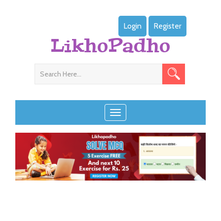
Login
Register
LikhoPadho
Toggle navigation