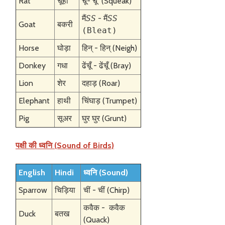
Rat
चूहा
चूँ- चूँ (Squeak)
मैं
SS
- मैं
SS
Goat
बकरी
(Bleat)
Horse
घोड़ा
हिन् - हिन् (Neigh)
Donkey
गधा
ढेंचूँ - ढेंचूँ (Bray)
Lion
शेर
दहाड़ (Roar)
Elephant
हाथी
चिंघाड़ (Trumpet)
Pig
सूअर
घुर घुर (Grunt)
पक्षी की ध्वनि (Sound of Birds)
English
Hindi
ध्वनि (Sound)
Sparrow
चिड़िया
चीं - चीं (Chirp)
कवैक - कवैक
Duck
बतख
(Quack)