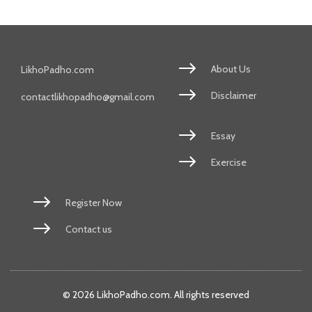
About Us
LikhoPadho.com
Disclaimer
contactlikhopadho@gmail.com
Essay
Exercise
Register Now
Contact us
© 2026 LikhoPadho.com. All rights reserved