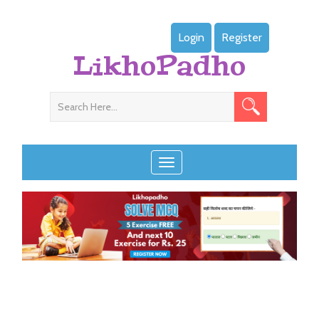
Login
Register
LikhoPadho
Toggle navigation