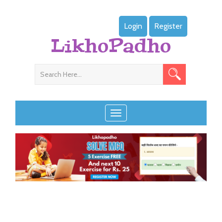
Login
Register
LikhoPadho
Toggle navigation